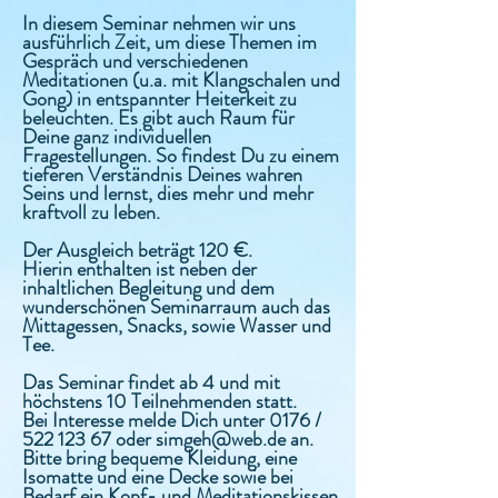
In diesem Seminar nehmen wir uns
ausführlich Zeit, um diese Themen im
Gespräch und verschiedenen
Meditationen (u.a. mit Klangschalen und
Gong) in entspannter Heiterkeit zu
beleuchten. Es gibt auch Raum für
Deine ganz individuellen
Fragestellungen. So findest Du zu einem
tieferen Verständnis Deines wahren
Seins und lernst, dies mehr und mehr
kraftvoll zu leben.
Der Ausgleich beträgt 120 €.
Hierin enthalten ist neben der
inhaltlichen Begleitung und dem
wunderschönen Seminarraum auch das
Mittagessen, Snacks, sowie Wasser und
Tee.
Das Seminar findet ab 4 und mit
höchstens 10 Teilnehmenden statt.
Bei Interesse melde Dich unter 0176 /
522 123 67
oder
simgeh@web.de
an.
Bitte bring bequeme Kleidung, eine
Isomatte und eine Decke sowie bei
Bedarf ein Kopf- und Meditationskissen