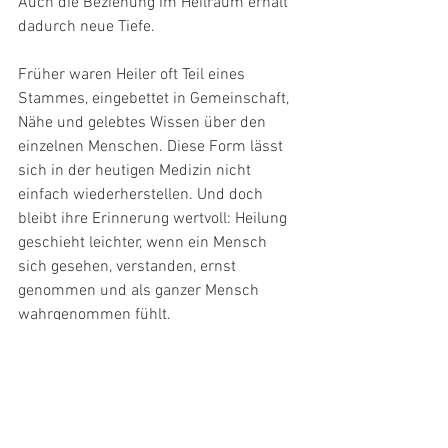
Auch die Beziehung im Heilraum erhält 
dadurch neue Tiefe.
Früher waren Heiler oft Teil eines 
Stammes, eingebettet in Gemeinschaft, 
Nähe und gelebtes Wissen über den 
einzelnen Menschen. Diese Form lässt 
sich in der heutigen Medizin nicht 
einfach wiederherstellen. Und doch 
bleibt ihre Erinnerung wertvoll: Heilung 
geschieht leichter, wenn ein Mensch 
sich gesehen, verstanden, ernst 
genommen und als ganzer Mensch 
wahrgenommen fühlt.
So wird aus der Begegnung zwischen 
Ärztin und Patient, Therapeut und 
Mensch, Pflegekraft und Erkranktem 
mehr als eine technische Versorgung.