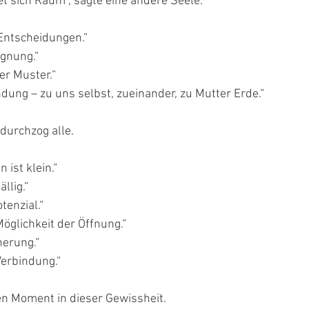
t sich Raum“, sagte eine andere Seele.
Entscheidungen.“
gnung.“
er Muster.“
ung – zu uns selbst, zueinander, zu Mutter Erde.“
durchzog alle.
 ist klein.“
llig.“
tenzial.“
öglichkeit der Öffnung.“
nerung.“
erbindung.“
en Moment in dieser Gewissheit.