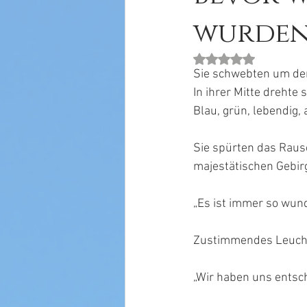
wurde
Mit NaN von 5 Stern
Sie schwebten um den
In ihrer Mitte drehte s
Blau, grün, lebendig,
Sie spürten das Rausc
majestätischen Gebirg
„Es ist immer so wu
Zustimmendes Leucht
„Wir haben uns entsch