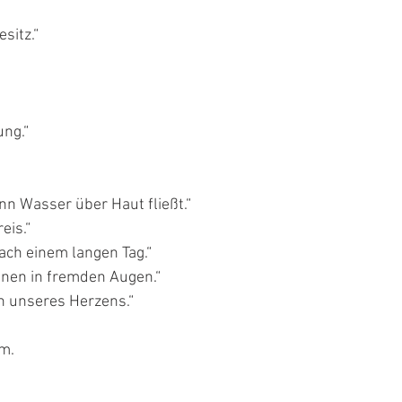
sitz.“
ung.“
n Wasser über Haut fließt.“
eis.“
ch einem langen Tag.“
nen in fremden Augen.“
n unseres Herzens.“
m.