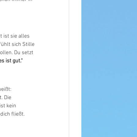
ist sie alles 
ühlt sich Stille 
llen. Du setzt 
s ist gut.“
eißt:
. Die 
st kein 
ich fließt.