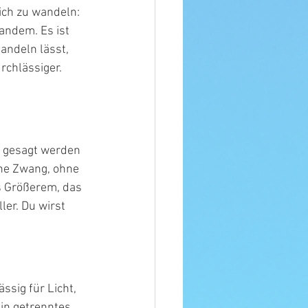
ich zu wandeln: 
andem. Es ist 
handeln lässt, 
rchlässiger. 
s gesagt werden 
hne Zwang, ohne 
as Größerem, das 
ler. Du wirst 
sig für Licht, 
ein getrenntes 