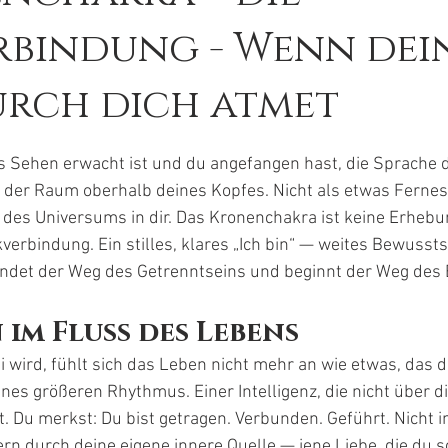
rbindung - Wenn dei
urch dich atmet
en bewertet.
 Sehen erwacht ist und du angefangen hast, die Sprache d
h der Raum oberhalb deines Kopfes. Nicht als etwas Fernes
des Universums in dir. Das Kronenchakra ist keine Erhebung
verbindung. Ein stilles, klares „Ich bin“ — weites Bewusstse
 endet der Weg des Getrenntseins und beginnt der Weg des 
im Fluss des Lebens
 wird, fühlt sich das Leben nicht mehr an wie etwas, das d
ines größeren Rhythmus. Einer Intelligenz, die nicht über dir
rt. Du merkst: Du bist getragen. Verbunden. Geführt. Nicht i
n durch deine eigene innere Quelle — jene Liebe, die du s