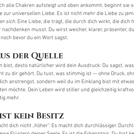
h alle Chakren aufsteigt und oben ankommt, beginnt sie s
e zur universellen Liebe. Es ist nicht mehr die Liebe zu jem
an sich
. Eine Liebe, die trägt, die durch dich wirkt, die dich 
nachdenken musst. Du wirst weicher, klarer, präsenter, du
noch bevor du ein Wort sagst.
us der Quelle
bist, desto natürlicher wird dein Ausdruck: Du sagst, wa
icht zu dir gehört. Du tust, was stimmig ist — ohne Druck, o
 dich anstrengst, sondern weil du im Einklang bist mit etw
ten möchte. Dein Leben wird stiller und gleichzeitig kraftvol
tig mehr.
ist kein Besitz
t dich nicht „höher“. Es macht dich durchlässiger. Durchläs
leise Flüstern deiner Seele. Es ist die Erkenntnis: Du bist k