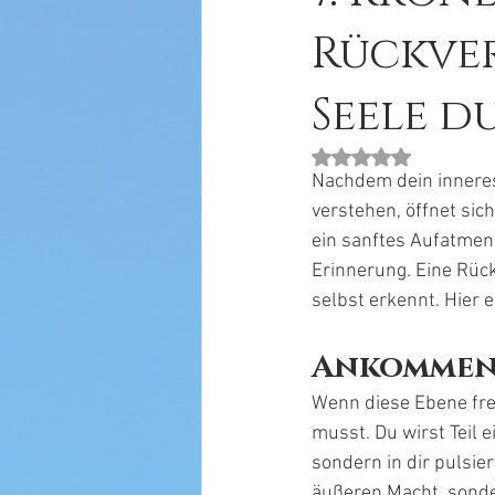
Rückve
Seele d
Mit NaN von 5 Stern
Nachdem dein inneres
verstehen, öffnet sic
ein sanftes Aufatmen 
Erinnerung. Eine Rück
selbst erkennt. Hier
Ankommen 
Wenn diese Ebene frei
musst. Du wirst Teil e
sondern in dir pulsie
äußeren Macht, sonder