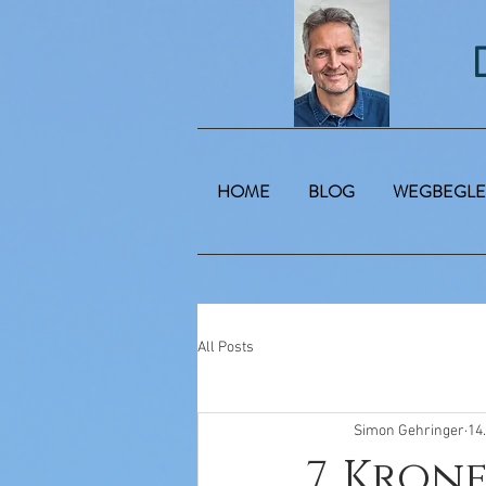
HOME
BLOG
WEGBEGLE
All Posts
Simon Gehringer
14
7. Kron