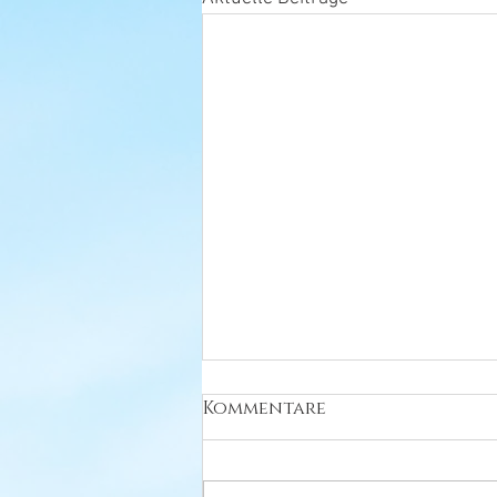
La Palma – Insel des
Kommentare
Ankommens, Erkennens,
der Transformation,
Es gibt Orte, die man besucht. Und
der Heilung, der